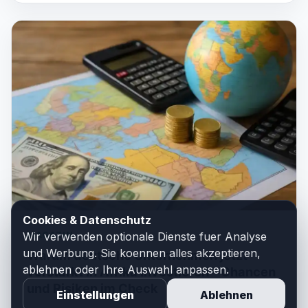
Cookies & Datenschutz
MAGAZIN
Wir verwenden optionale Dienste fuer Analyse
und Werbung. Sie koennen alles akzeptieren,
Warum deutsche Unternehmen jetzt
ablehnen oder Ihre Auswahl anpassen.
verstärkt in Afrika investieren – Chancen
und Risiken im Check
Einstellungen
Ablehnen