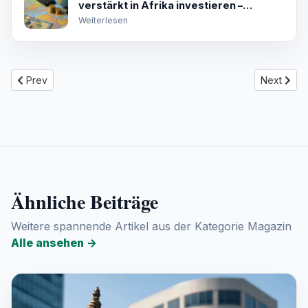
verstärkt in Afrika investieren –
Chancen und Risiken im Check
Weiterlesen
Previous article: Dortmunder BVB Stars engagieren sich für sozia
Next artic
Prev
Next
Ähnliche Beiträge
Weitere spannende Artikel aus der Kategorie Magazin
Alle ansehen
→