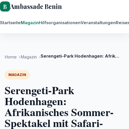
Ambassade Benin
Startseite
Magazin
Hilfsorganisationen
Veranstaltungen
Reise
Magazin
Serengeti-Park Hodenhagen: Afrikanisches Sommer-Spektakel mit Safari-Flair
Home
Magazin
MAGAZIN
Serengeti-Park
Hodenhagen:
Afrikanisches Sommer-
Spektakel mit Safari-