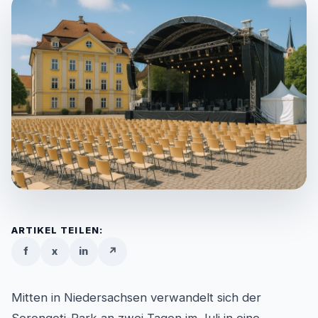
ARTIKEL TEILEN:
f
x
in
↗
Mitten in Niedersachsen verwandelt sich der