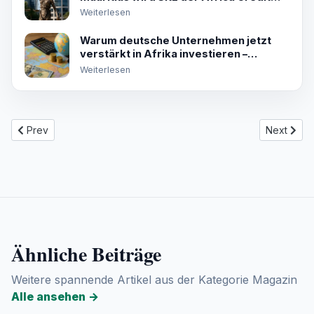
Rating Agency
Weiterlesen
Warum deutsche Unternehmen jetzt
verstärkt in Afrika investieren –
Chancen und Risiken im Check
Weiterlesen
Previous article: Südafrika | Irma Stern in Berlin: Zwischen Mode
Next artic
Prev
Next
Ähnliche Beiträge
Weitere spannende Artikel aus der Kategorie Magazin
Alle ansehen
→