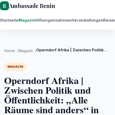
Ambassade Benin
Startseite
Magazin
Hilfsorganisationen
Veranstaltungen
Reise
Magazin
Operndorf Afrika | Zwischen Politik und Öffentlichkeit: „Alle Räume sind anders“ in Köln
Home
Magazin
MAGAZIN
Operndorf Afrika |
Zwischen Politik und
Öffentlichkeit: „Alle
Räume sind anders“ in