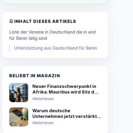
☰
INHALT DIESES ARTIKELS
Liste der Vereine in Deutschland die in und
für Benin tätig sind
Unterstützung aus Deutschland für Benin
BELIEBT IN MAGAZIN
Neuer Finanzschwerpunkt in
Afrika: Mauritius wird Sitz der
Africa Credit Rating Agency
Weiterlesen
Warum deutsche
Unternehmen jetzt verstärkt
in Afrika investieren –
Weiterlesen
Chancen und Risiken im Check