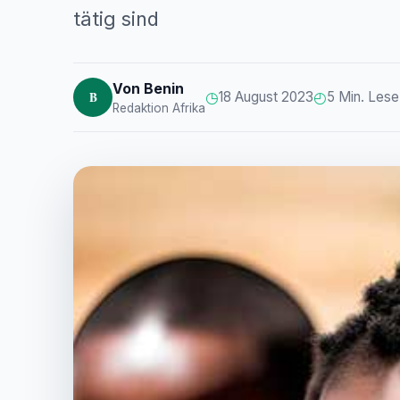
tätig sind
Von Benin
◷
◴
B
18 August 2023
5 Min. Lese
Redaktion Afrika